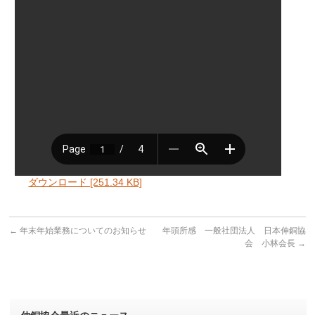
ダウンロード [251.34 KB]
←
年末年始業務についてのお知らせ
年頭所感 一般社団法人 日本伸銅協
会 小林会長
→