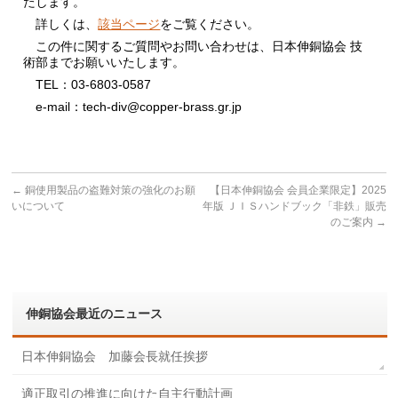
たします。
詳しくは、
該当ページ
をご覧ください。
この件に関するご質問やお問い合わせは、日本伸銅協会 技
術部までお願いいたします。
TEL：03-6803-0587
e-mail：tech-div@copper-brass.gr.jp
←
銅使用製品の盗難対策の強化のお願
【日本伸銅協会 会員企業限定】2025
いについて
年版 ＪＩＳハンドブック「非鉄」販売
のご案内
→
伸銅協会最近のニュース
日本伸銅協会 加藤会長就任挨拶
適正取引の推進に向けた自主行動計画