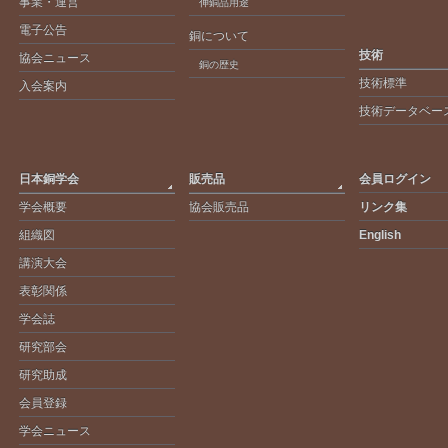
事業・運営
伸銅品用途
電子公告
銅について
技術
協会ニュース
銅の歴史
技術標準
入会案内
技術データベー
日本銅学会
販売品
会員ログイン
学会概要
協会販売品
リンク集
組織図
English
講演大会
表彰関係
学会誌
研究部会
研究助成
会員登録
学会ニュース