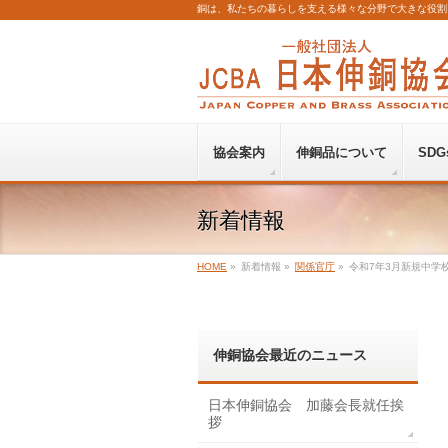
銅は、私たちの暮らしを支える様々な分野で大きな役割
協会案内
伸銅品について
SDG
新着情報
HOME
»
新着情報
»
関係官庁
»
令和7年3月新規中学
伸銅協会最近のニュース
日本伸銅協会 加藤会長就任挨
拶