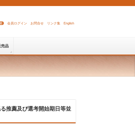
簿
会員ログイン
お問合せ
リンク集
English
販売品
）
係る推薦及び選考開始期日等並