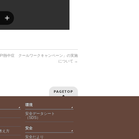
OP!熱中症 クールワークキャンペーン」の実施
について
→
PAGETOP
環境
安全データシート
（SDS）
安全
考え方
安全だより