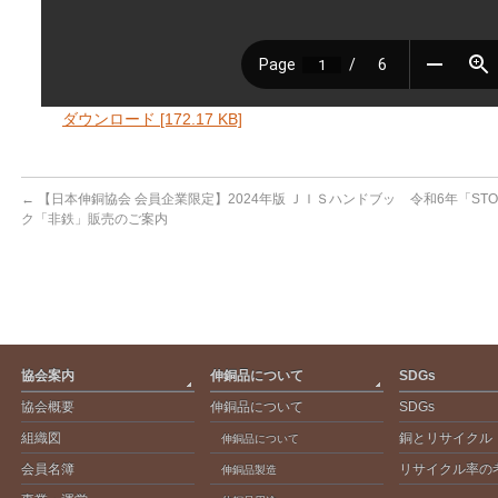
ダウンロード [172.17 KB]
←
【日本伸銅協会 会員企業限定】2024年版 ＪＩＳハンドブッ
令和6年「ST
ク「非鉄」販売のご案内
協会案内
伸銅品について
SDGs
協会概要
伸銅品について
SDGs
組織図
銅とリサイクル
伸銅品について
会員名簿
リサイクル率の
伸銅品製造