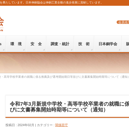
を果たしています。日本伸銅協会は伸銅工業全般の進歩発展に貢献しています。
会員名
s
環 境
安 全
調査・統計
技 術
日本銅学会
校・高等学校卒業者の就職に係る推薦及び選考開始期日等並びに文書募集開始時期等について（通知
令和7年3月新規中学校・高等学校卒業者の就職に
びに文書募集開始時期等について（通知）
投稿日 : 2024年02月
カテゴリー :
関係官庁